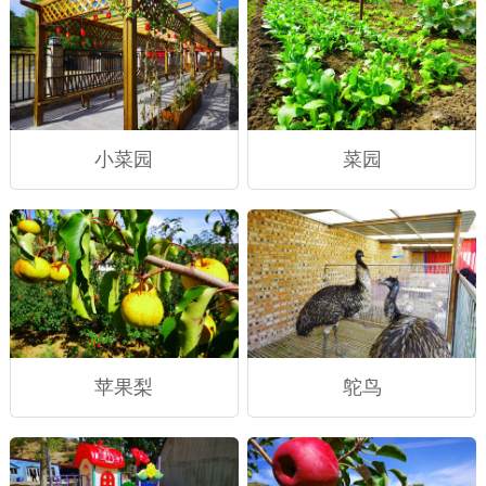
小菜园
菜园
苹果梨
鸵鸟